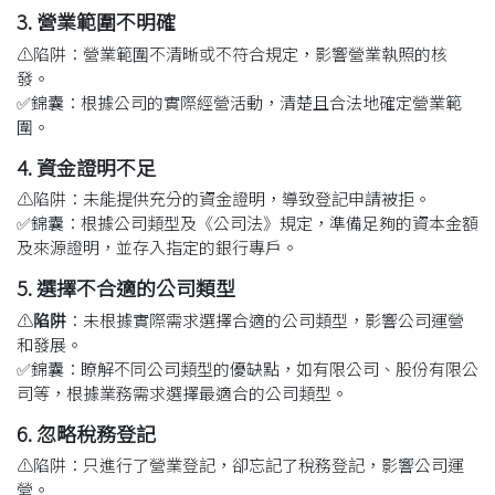
3. 營業範圍不明確
⚠️
陷阱
：營業範圍不清晰或不符合規定，影響營業執照的核
發。
✅
錦囊
：根據公司的實際經營活動，清楚且合法地確定營業範
圍。
4. 資金證明不足
⚠️
陷阱
：未能提供充分的資金證明，導致登記申請被拒。
✅
錦囊
：根據公司類型及《公司法》規定，準備足夠的資本金額
及來源證明，並存入指定的銀行專戶。
5. 選擇不合適的公司類型
⚠️
陷阱
：未根據實際需求選擇合適的公司類型，影響公司運營
和發展。
✅
錦囊
：
瞭解不同公司類型的優缺點，如有限公司、股份有限公
司等，根據業務需求選擇最適合的公司類型。
6. 忽略稅務登記
⚠️
陷阱
：只進行了營業登記，卻忘記了稅務登記，影響公司運
營。