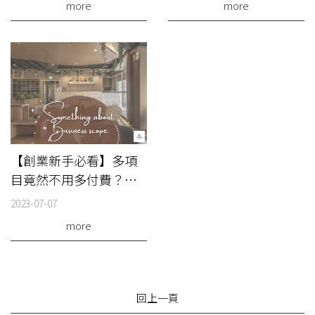
more
more
不再討厭開會！
【創業新手必看】多項
目竟然不用多付費？營
業登記項目雷點有這
2023-07-07
些，其實越多不一定越
more
好！
回上一頁