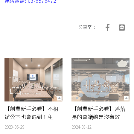
連絡電話: 03-6576472
分享至：
【創業新手必看】不租
【創業新手必看】落落
辦公室也會遇到！租借
長的會議總是沒有效
場地先注意這些事，當
果？來看看讓開會效率
2023-06-29
2024-03-12
天不用手忙腳亂！
變好的七個心法，下屬