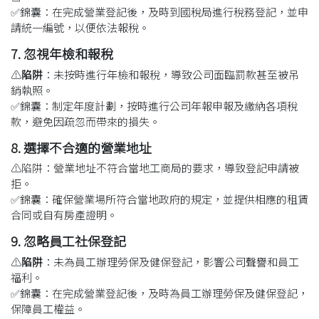
✅
錦囊
：
在完成營業登記後，及時到國稅局進行稅務登記，並申
請統一編號，以便依法報稅。
7. 忽視年檢和報稅
⚠️
陷阱
：未按時進行年檢和報稅，導致公司面臨罰款甚至被吊
銷執照。
✅
錦囊
：制定年度計劃，按時進行公司年報申報及繳納各項稅
款，避免因疏忽而帶來的損失。
8. 選擇不合適的營業地址
⚠️
陷阱
：營業地址不符合當地工商局的要求，導致登記申請被
拒。
✅
錦囊
：
確保營業場所符合當地政府的規定，並提供相應的租賃
合同或自有房產證明。
9. 忽略員工社保登記
⚠️
陷阱
：未為員工辦理勞保及健保登記，影響公司聲譽和員工
福利。
✅
錦囊
：
在完成營業登記後，及時為員工辦理勞保及健保登記，
保障員工權益。