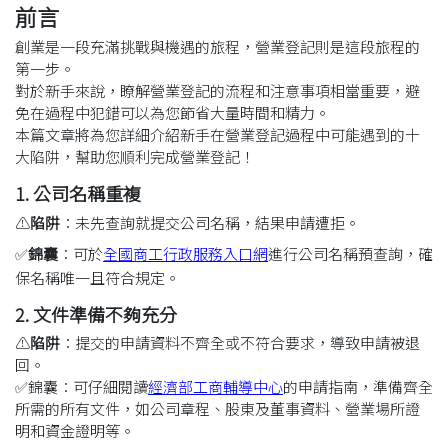
前言
創業是一段充滿挑戰與機遇的旅程，營業登記則是這段旅程的
第一步。
對於新手來說，瞭解營業登記的流程和注意事項相當重要，避
免在過程中犯錯可以為您節省大量時間和精力。
本篇文章將為您詳細介紹新手在營業登記過程中可能遇到的十
大陷阱，幫助您順利完成營業登記！
1. 公司名稱重複
⚠️
陷阱
：未先查詢就提交公司名稱，結果申請遭拒。
✅
錦囊
：可於
全國商工行政服務入口網
進行公司名稱預查詢，確
保名稱唯一且符合規定。
2. 文件準備不夠充分
⚠️
陷阱
：提交的申請資料不齊全或不符合要求，導致申請被退
回。
✅
錦囊
：可仔細閱讀
經濟部工商輔導中心
的申請指南，準備齊全
所需的所有文件，如公司章程、股東及董事資料、營業場所證
明和資金證明等。